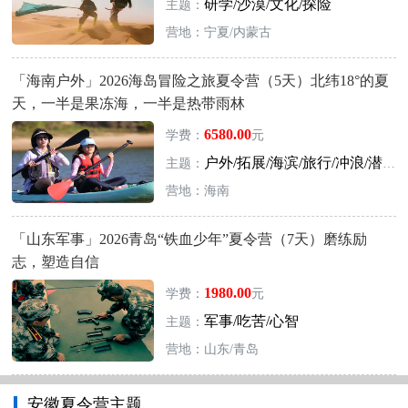
研学/沙漠/文化/探险
主题：
营地：宁夏/内蒙古
「海南户外」2026海岛冒险之旅夏令营（5天）北纬18°的夏
天，一半是果冻海，一半是热带雨林
6580.00
学费：
元
户外/拓展/海滨/旅行/冲浪/潜水
主题：
营地：海南
「山东军事」2026青岛“铁血少年”夏令营（7天）磨练励
志，塑造自信
1980.00
学费：
元
军事/吃苦/心智
主题：
营地：山东/青岛
安徽夏令营主题