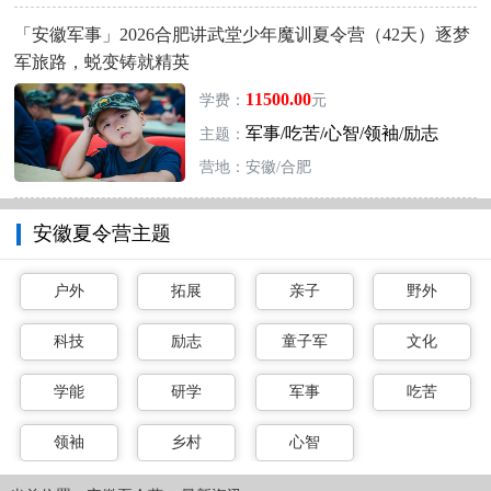
「安徽军事」2026合肥讲武堂少年魔训夏令营（42天）逐梦
军旅路，蜕变铸就精英
11500.00
学费：
元
军事/吃苦/心智/领袖/励志
主题：
营地：安徽/合肥
安徽夏令营主题
户外
拓展
亲子
野外
科技
励志
童子军
文化
学能
研学
军事
吃苦
领袖
乡村
心智