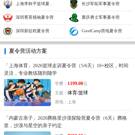
上海李秋平篮球夏令营
长沙军拓军事夏令营
深圳菁英领袖夏令营
重庆勇士军事夏令营
深圳新征程夏令营
GoodCamp营地夏令营
夏令营活动方案
「上海体育」2026篮球走训夏令营（5/6天）10+校区，时间
灵活，专业教练随到随学
1199.00
学费：
元
体育/篮球
主题：
营地：上海
「内蒙古亲子」2026腾格里沙漠探险营夏令营（6天）腾格
里，沙漠与星空的亲子约定