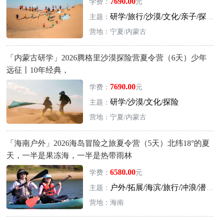
7690.00
学费：
元
研学/旅行/沙漠/文化/亲子/探险
主题：
营地：宁夏/内蒙古
「内蒙古研学」2026腾格里沙漠探险营夏令营（6天）少年
远征丨10年经典，
7690.00
学费：
元
研学/沙漠/文化/探险
主题：
营地：宁夏/内蒙古
「海南户外」2026海岛冒险之旅夏令营（5天）北纬18°的夏
天，一半是果冻海，一半是热带雨林
6580.00
学费：
元
户外/拓展/海滨/旅行/冲浪/潜水
主题：
营地：海南