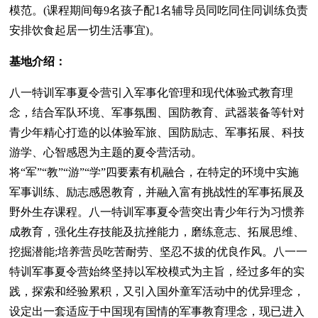
模范。(课程期间每9名孩子配1名辅导员同吃同住同训练负责
安排饮食起居一切生活事宜)。
基地介绍：
八一特训军事夏令营引入军事化管理和现代体验式教育理
念，结合军队环境、军事氛围、国防教育、武器装备等针对
青少年精心打造的以体验军旅、国防励志、军事拓展、科技
游学、心智感恩为主题的夏令营活动。
将“军”“教”“游”“学”四要素有机融合，在特定的环境中实施
军事训练、励志感恩教育，并融入富有挑战性的军事拓展及
野外生存课程。八一特训军事夏令营突出青少年行为习惯养
成教育，强化生存技能及抗挫能力，磨练意志、拓展思维、
挖掘潜能;培养营员吃苦耐劳、坚忍不拔的优良作风。八一一
特训军事夏令营始终坚持以军校模式为主旨，经过多年的实
践，探索和经验累积，又引入国外童军活动中的优异理念，
设定出一套适应于中国现有国情的军事教育理念，现已进入