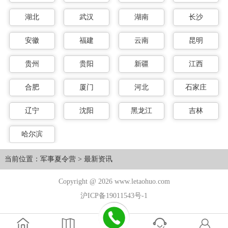
湖北
武汉
湖南
长沙
安徽
福建
云南
昆明
贵州
贵阳
新疆
江西
合肥
厦门
河北
石家庄
辽宁
沈阳
黑龙江
吉林
哈尔滨
当前位置：
军事夏令营
>
最新资讯
Copyright @ 2026 www.letaohuo.com
沪ICP备19011543号-1