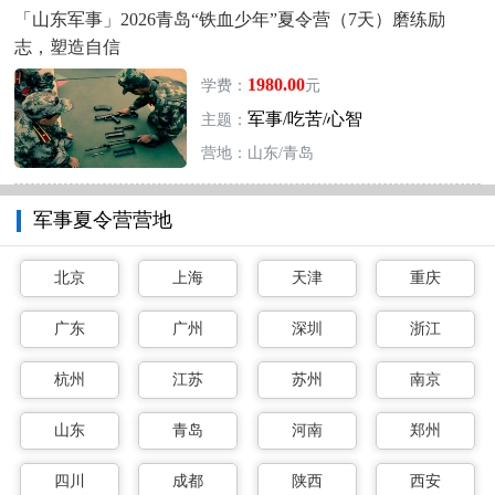
「山东军事」2026青岛“铁血少年”夏令营（7天）磨练励
志，塑造自信
1980.00
学费：
元
军事/吃苦/心智
主题：
营地：山东/青岛
军事夏令营营地
北京
上海
天津
重庆
广东
广州
深圳
浙江
杭州
江苏
苏州
南京
山东
青岛
河南
郑州
四川
成都
陕西
西安