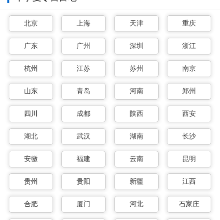
北京
上海
天津
重庆
广东
广州
深圳
浙江
杭州
江苏
苏州
南京
山东
青岛
河南
郑州
四川
成都
陕西
西安
湖北
武汉
湖南
长沙
安徽
福建
云南
昆明
贵州
贵阳
新疆
江西
合肥
厦门
河北
石家庄