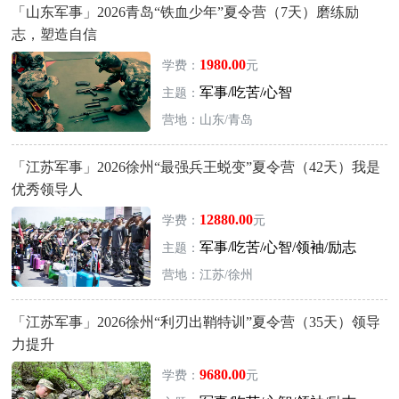
「山东军事」2026青岛“铁血少年”夏令营（7天）磨练励
志，塑造自信
1980.00
学费：
元
军事/吃苦/心智
主题：
营地：山东/青岛
「江苏军事」2026徐州“最强兵王蜕变”夏令营（42天）我是
优秀领导人
12880.00
学费：
元
军事/吃苦/心智/领袖/励志
主题：
营地：江苏/徐州
「江苏军事」2026徐州“利刃出鞘特训”夏令营（35天）领导
力提升
9680.00
学费：
元