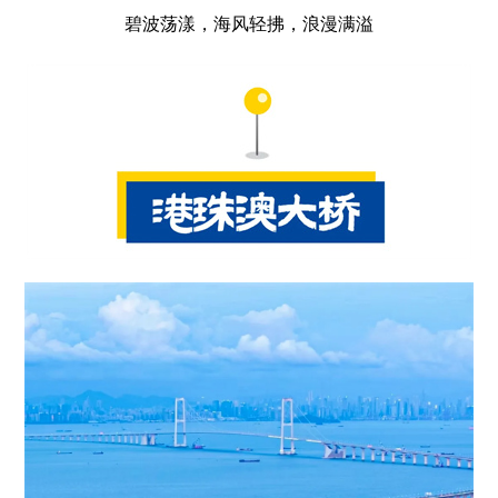
碧波荡漾，海风轻拂，浪漫满溢