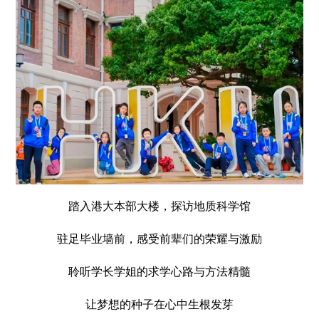
踏入港大本部大楼，探访地质科学馆
驻足毕业墙前，感受前辈们的荣耀与激励
聆听学长学姐的求学心路与方法精髓
让梦想的种子在心中生根发芽