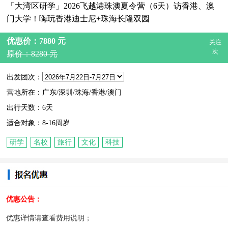
「大湾区研学」2026飞越港珠澳夏令营（6天）访香港、澳
门大学！嗨玩香港迪士尼+珠海长隆双园
优惠价：7880 元
关注
次
原价：8280 元
出发团次：
营地所在：广东/深圳/珠海/香港/澳门
出行天数：6天
适合对象：8-16周岁
研学
名校
旅行
文化
科技
优惠公告：
优惠详情请查看费用说明；