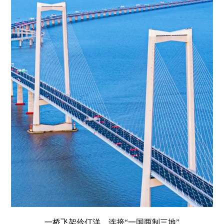
一桥飞架伶仃洋，连接“一国两制三地”