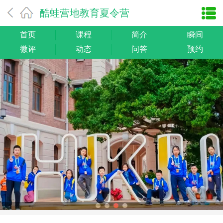
酷蛙营地教育夏令营
首页
课程
简介
瞬间
微评
动态
问答
预约