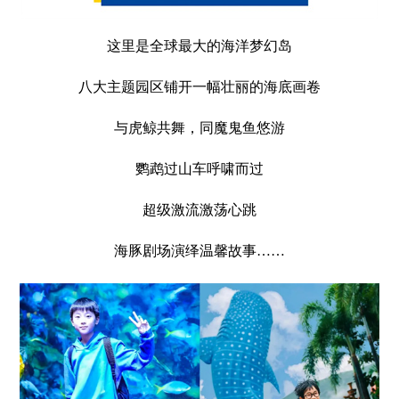
这里是全球最大的海洋梦幻岛
八大主题园区铺开一幅壮丽的海底画卷
与虎鲸共舞，同魔鬼鱼悠游
鹦鹉过山车呼啸而过
超级激流激荡心跳
海豚剧场演绎温馨故事……