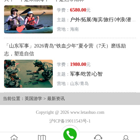
6580.00
学费：
元
户外/拓展/海滨/旅行/冲浪/潜水
主题：
营地：海南
「山东军事」2026青岛“铁血少年”夏令营（7天）磨练励
志，塑造自信
1980.00
学费：
元
军事/吃苦/心智
主题：
营地：山东/青岛
当前位置：
英国游学
>
最新资讯
Copyright @ 2026 www.letaohuo.com
沪ICP备19011543号-1