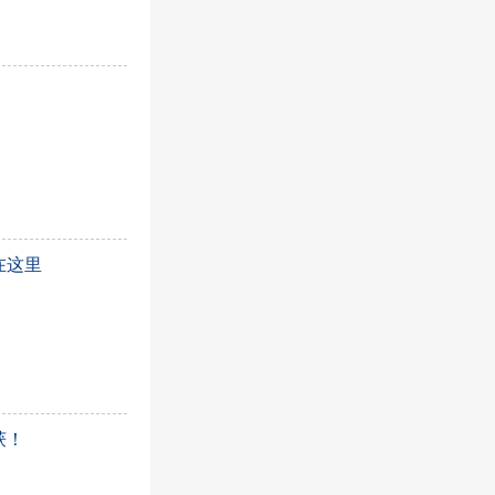
在这里
获！