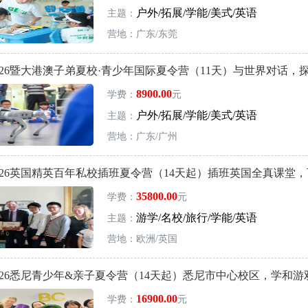
户外/拓展/学能/美式/英语
主题：
营地：广东/东莞
026暨大港澳子弟夏校·青少年国际夏令营（11天）与世界对话，
8900.00
学费：
元
户外/拓展/学能/美式/英语
主题：
营地：广东/广州
026英国精英百年私校插班夏令营（14天起）插班英国全真课堂
35800.00
学费：
元
游学/名校/旅行/学能/英语
主题：
营地：欧洲/英国
026悉尼青少年&亲子夏令营（14天起）悉尼市中心校区，学和游
16900.00
学费：
元