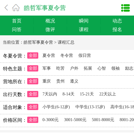
皓哲军事夏令营
首页
概况
瞬间
动态
问答
微评
课程
报名
当前位置：
皓哲军事夏令营
>
课程汇总
冬夏令营：
全部
夏令营
冬令营
假日营
特色主题：
全部
军事
吃苦
户外
拓展
心智
领袖
励志
营地所在：
全部
重庆
贵州
遵义
出行天数：
全部
7天以内
8-14天
15-21天
22天以上
适合对象：
全部
小学生(6-12岁)
中学生(13-15岁)
高中生(16-1
价格区间：
全部
0-3000元
3001-5000元
5001-8000元
8001-2