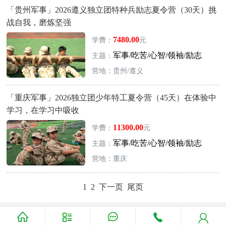
「贵州军事」2026遵义独立团特种兵励志夏令营（30天）挑
战自我，磨炼坚强
7480.00
学费：
元
军事/吃苦/心智/领袖/励志
主题：
营地：贵州/遵义
「重庆军事」2026独立团少年特工夏令营（45天）在体验中
学习，在学习中吸收
11300.00
学费：
元
军事/吃苦/心智/领袖/励志
主题：
营地：重庆
1
2
下一页
尾页
Copyright @ 2026 www.letaohuo.com