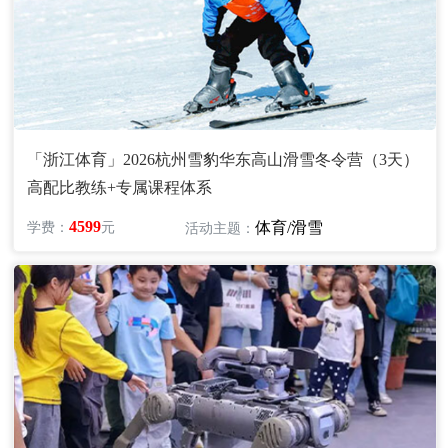
「浙江体育」2026杭州雪豹华东高山滑雪冬令营（3天）
高配比教练+专属课程体系
4599
体育/滑雪
学费：
元
活动主题：