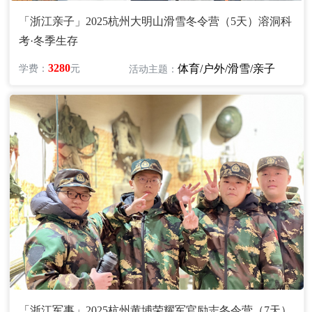
「浙江亲子」2025杭州大明山滑雪冬令营（5天）溶洞科
考·冬季生存
3280
体育/户外/滑雪/亲子
学费：
元
活动主题：
「浙江军事」2025杭州黄埔荣耀军官励志冬令营（7天）