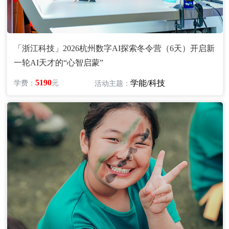
「浙江科技」2026杭州数字AI探索冬令营（6天）开启新
一轮AI天才的“心智启蒙”
5190
学能/科技
学费：
元
活动主题：