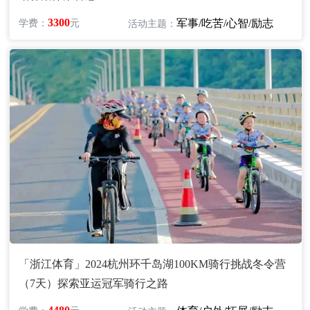
3300
军事/吃苦/心智/励志
学费：
元
活动主题：
「浙江体育」2024杭州环千岛湖100KM骑行挑战冬令营
（7天）探索亚运冠军骑行之路