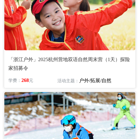
「浙江户外」2025杭州营地双语自然周末营（1天）探险
家招募令
268
户外/拓展/自然
学费：
元
活动主题：