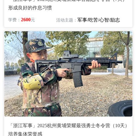
形成良好的作息习惯
2600
军事/吃苦/心智/励志
学费：
元
活动主题：
「浙江军事」2025杭州黄埔荣耀最强勇士冬令营（10天）
培养集体荣誉感