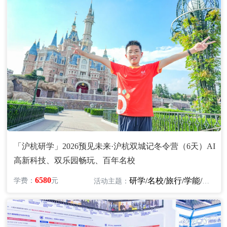
「沪杭研学」2026预见未来·沪杭双城记冬令营（6天）AI
高新科技、双乐园畅玩、百年名校
6580
研学/名校/旅行/学能/文化
学费：
元
活动主题：