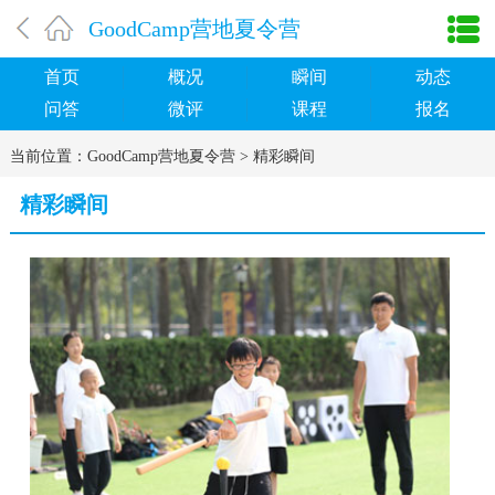
GoodCamp营地夏令营
首页
概况
瞬间
动态
问答
微评
课程
报名
当前位置：
GoodCamp营地夏令营
>
精彩瞬间
精彩瞬间