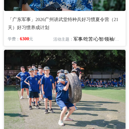
「广东军事」2026广州讲武堂特种兵好习惯夏令营（21
天）好习惯养成计划
6300
军事/吃苦/心智/领袖/励志
学费：
元
活动主题：