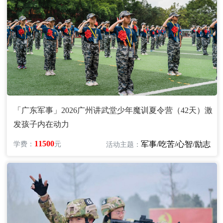
「广东军事」2026广州讲武堂少年魔训夏令营（42天）激
发孩子内在动力
11500
军事/吃苦/心智/励志
学费：
元
活动主题：