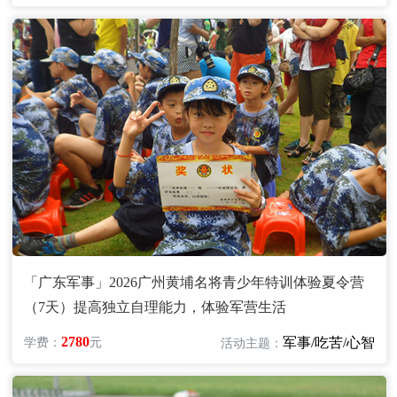
「广东军事」2026广州黄埔名将青少年特训体验夏令营
（7天）提高独立自理能力，体验军营生活
2780
军事/吃苦/心智
学费：
元
活动主题：