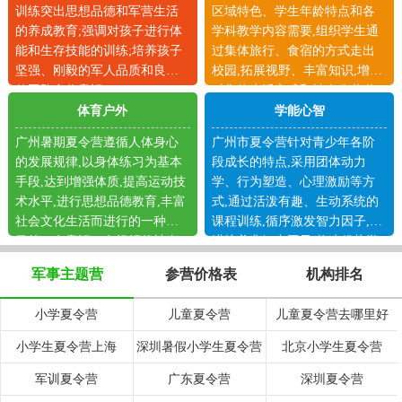
训练突出思想品德和军营生活
区域特色、学生年龄特点和各
的养成教育;强调对孩子进行体
学科教学内容需要,组织学生通
能和生存技能的训练;培养孩子
过集体旅行、食宿的方式走出
坚强、刚毅的军人品质和良好
校园,拓展视野、丰富知识,增加
的团队合作意识。
对集体生活方式和社会公共道
德的体验。
体育户外
学能心智
广州暑期夏令营遵循人体身心
广州市夏令营针对青少年各阶
的发展规律,以身体练习为基本
段成长的特点,采用团体动力
手段,达到增强体质,提高运动技
学、行为塑造、心理激励等方
术水平,进行思想品德教育,丰富
式,通过活泼有趣、生动系统的
社会文化生活而进行的一种有
课程训练,循序激发智力因子,渐
目的、有意识、有组织的社会
进培养非智力因子,构建优势学
活动。
习平台。
军事主题营
参营价格表
机构排名
小学夏令营
儿童夏令营
儿童夏令营去哪里好
小学生夏令营上海
深圳暑假小学生夏令营
北京小学生夏令营
军训夏令营
广东夏令营
深圳夏令营