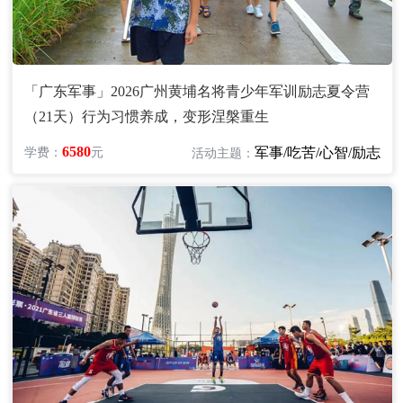
「广东军事」2026广州黄埔名将青少年军训励志夏令营
（21天）行为习惯养成，变形涅槃重生
6580
军事/吃苦/心智/励志
学费：
元
活动主题：