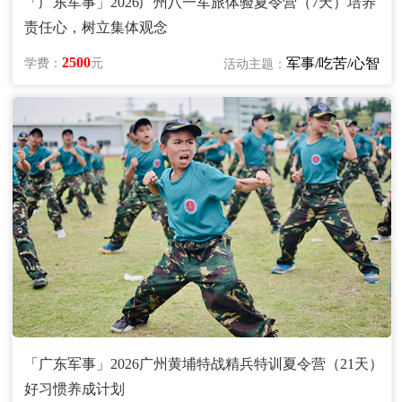
「广东军事」2026广州八一军旅体验夏令营（7天）培养
责任心，树立集体观念
2500
军事/吃苦/心智
学费：
元
活动主题：
「广东军事」2026广州黄埔特战精兵特训夏令营（21天）
好习惯养成计划