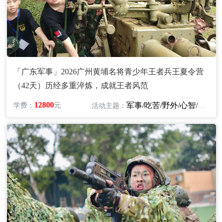
「广东军事」2026广州黄埔名将青少年王者兵王夏令营
（42天）历经多重淬炼，成就王者风范
12800
军事/吃苦/野外/心智/领袖/励志
学费：
元
活动主题：