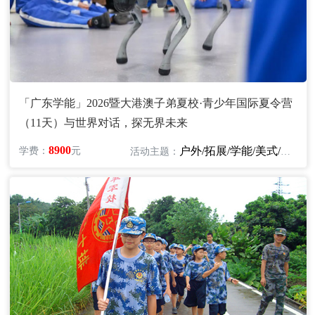
「广东学能」2026暨大港澳子弟夏校·青少年国际夏令营
（11天）与世界对话，探无界未来
8900
户外/拓展/学能/美式/英语
学费：
元
活动主题：