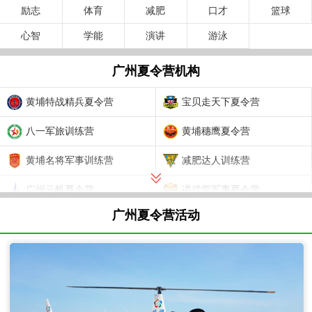
励志
体育
减肥
口才
篮球
心智
学能
演讲
游泳
广州夏令营机构
黄埔特战精兵夏令营
宝贝走天下夏令营
八一军旅训练营
黄埔穗鹰夏令营
黄埔名将军事训练营
减肥达人训练营
广州云帆夏令营
讲武堂军事夏令营
广州夏令营活动
千秋业夏令营
少年强军事夏令营
巅峰减重训练营
飞赫篮球夏令营