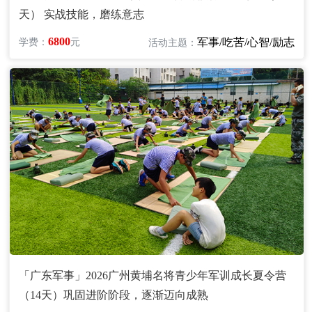
天） 实战技能，磨练意志
6800
军事/吃苦/心智/励志
学费：
元
活动主题：
「广东军事」2026广州黄埔名将青少年军训成长夏令营
（14天）巩固进阶阶段，逐渐迈向成熟