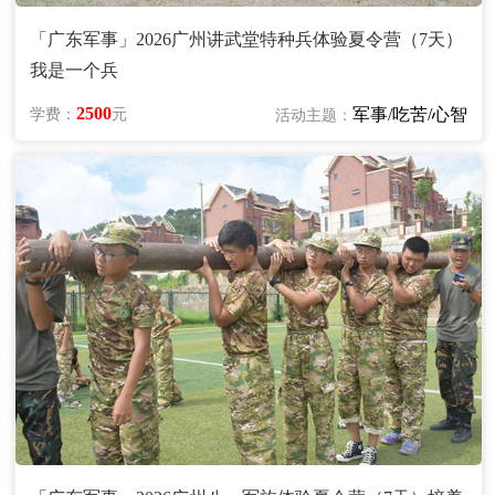
「广东军事」2026广州讲武堂特种兵体验夏令营（7天）
我是一个兵
2500
军事/吃苦/心智
学费：
元
活动主题：