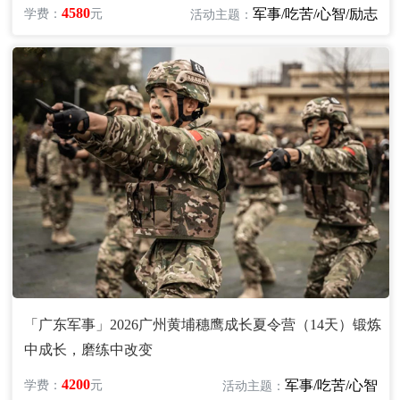
4580
军事/吃苦/心智/励志
学费：
元
活动主题：
「广东军事」2026广州黄埔穗鹰成长夏令营（14天）锻炼
中成长，磨练中改变
4200
军事/吃苦/心智
学费：
元
活动主题：