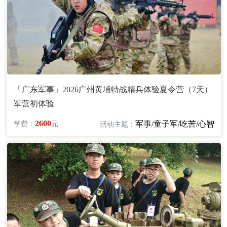
「广东军事」2026广州黄埔特战精兵体验夏令营（7天）
军营初体验
2600
军事/童子军/吃苦/心智
学费：
元
活动主题：