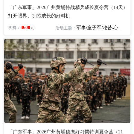
「广东军事」2026广州黄埔特战精兵成长夏令营（14天）
打开眼界、拥抱成长的好时机
4600
军事/童子军/吃苦/心智/励志
学费：
元
活动主题：
「广东军事」2026广州黄埔穗鹰好习惯特训夏令营（21