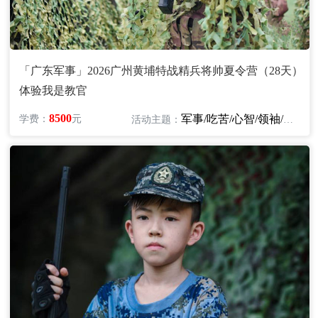
「广东军事」2026广州黄埔特战精兵将帅夏令营（28天）
体验我是教官
8500
军事/吃苦/心智/领袖/励志
学费：
元
活动主题：