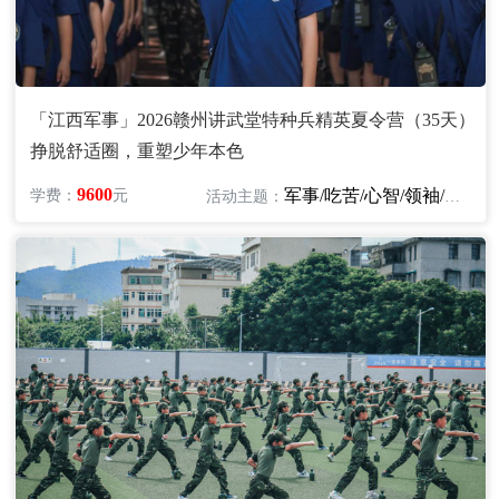
「江西军事」2026赣州讲武堂特种兵精英夏令营（35天）
挣脱舒适圈，重塑少年本色
9600
军事/吃苦/心智/领袖/励志
学费：
元
活动主题：