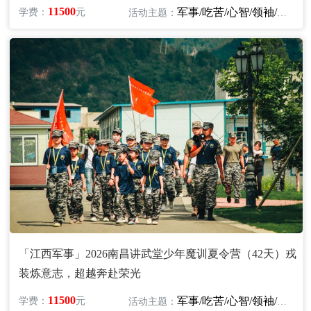
11500
军事/吃苦/心智/领袖/励志
学费：
元
活动主题：
「江西军事」2026南昌讲武堂少年魔训夏令营（42天）戎
装炼意志，超越奔赴荣光
11500
军事/吃苦/心智/领袖/励志
学费：
元
活动主题：