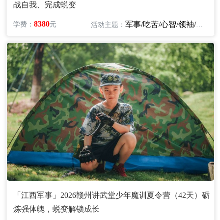
战自我、完成蜕变
8380
军事/吃苦/心智/领袖/励志
学费：
元
活动主题：
「江西军事」2026赣州讲武堂少年魔训夏令营（42天）砺
炼强体魄，蜕变解锁成长