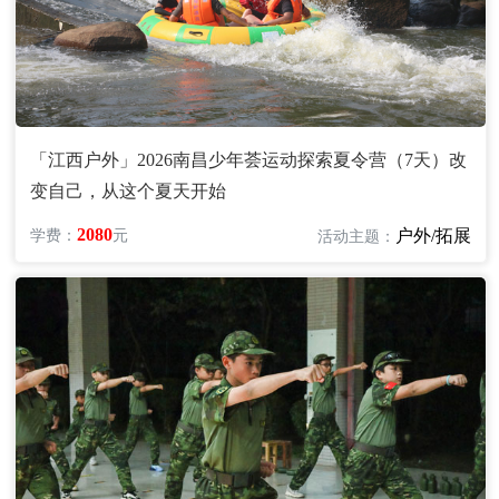
「江西户外」2026南昌少年荟运动探索夏令营（7天）改
变自己，从这个夏天开始
2080
户外/拓展
学费：
元
活动主题：