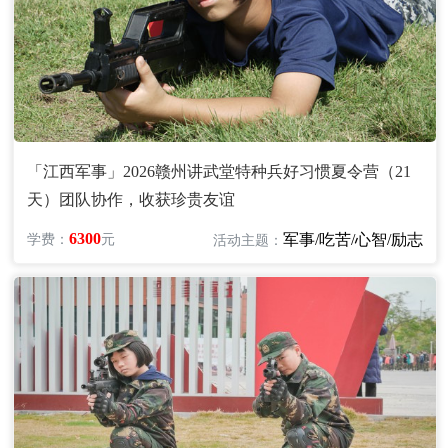
「江西军事」2026赣州讲武堂特种兵好习惯夏令营（21
天）团队协作，收获珍贵友谊
6300
军事/吃苦/心智/励志
学费：
元
活动主题：