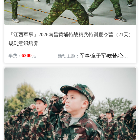
「江西军事」2026南昌黄埔特战精兵特训夏令营（21天）
规则意识培养
6200
军事/童子军/吃苦/心智/励志
学费：
元
活动主题：