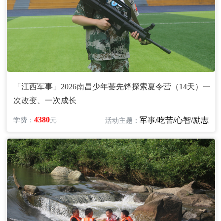
「江西军事」2026南昌少年荟先锋探索夏令营（14天）一
次改变、一次成长
4380
军事/吃苦/心智/励志
学费：
元
活动主题：