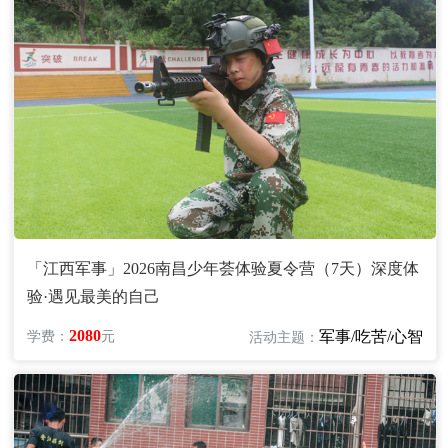
「江西军事」2026南昌少年荟体验夏令营（7天）深度体
验·遇见最美的自己
2080
军事/吃苦/心智
学费：
元
活动主题：