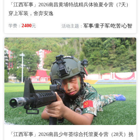
「江西军事」2026南昌黄埔特战精兵体验夏令营（7天）
穿上军装，舍弃安逸
2400
军事/童子军/吃苦/心智
学费：
元
活动主题：
「江西军事」2026南昌少年荟综合托管夏令营（28天）挑