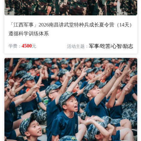
「江西军事」2026南昌讲武堂特种兵成长夏令营（14天）
遵循科学训练体系
4500
军事/吃苦/心智/励志
学费：
元
活动主题：