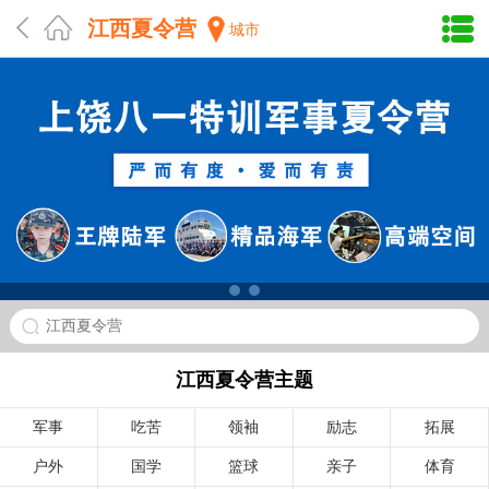
江西夏令营
城市
江西夏令营
江西夏令营主题
军事
吃苦
领袖
励志
拓展
户外
国学
篮球
亲子
体育