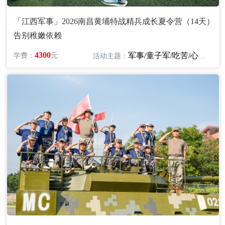
「江西军事」2026南昌黄埔特战精兵成长夏令营（14天）
告别稚嫩依赖
4300
军事/童子军/吃苦/心智/励志
学费：
元
活动主题：