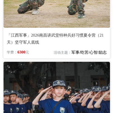
「江西军事」2026南昌讲武堂特种兵好习惯夏令营（21
天）坚守军人底线
6300
军事/吃苦/心智/励志
学费：
元
活动主题：