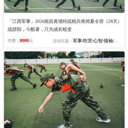
「江西军事」2026南昌黄埔特战精兵将帅夏令营（28天）
战骄阳，斗酷暑，只为成长蜕变
8000
军事/吃苦/心智/领袖/励志
学费：
元
活动主题：