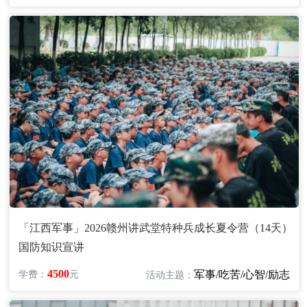
「江西军事」2026赣州讲武堂特种兵成长夏令营（14天）
国防知识宣讲
4500
军事/吃苦/心智/励志
学费：
元
活动主题：