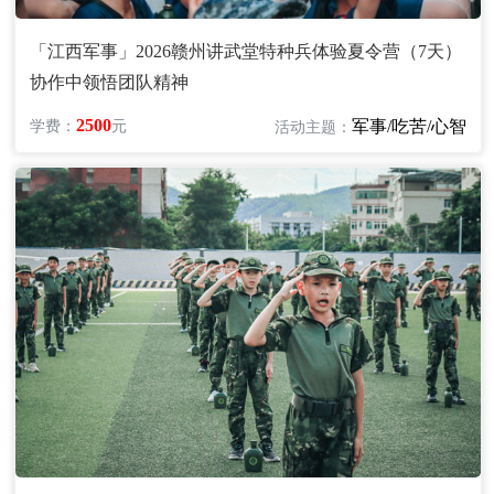
「江西军事」2026赣州讲武堂特种兵体验夏令营（7天）
协作中领悟团队精神
2500
军事/吃苦/心智
学费：
元
活动主题：