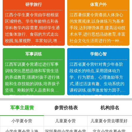
研学旅行
体育户外
江西小学生夏令营由学校根据
江西暑假夏令营遵循人体身心
区域特色、学生年龄特点和各
的发展规律,以身体练习为基本
学科教学内容需要,组织学生通
手段,达到增强体质,提高运动技
过集体旅行、食宿的方式走出
术水平,进行思想品德教育,丰富
校园,拓展视野、丰富知识,增加
社会文化生活而进行的一种有
对集体生活方式和社会公共道
目的、有意识、有组织的社会
德的体验。
活动。
军事训练
学能心智
江西军训夏令营通过进行军事
江西省夏令营针对青少年各阶
训练突出思想品德和军营生活
段成长的特点,采用团体动力
的养成教育;强调对孩子进行体
学、行为塑造、心理激励等方
能和生存技能的训练;培养孩子
式,通过活泼有趣、生动系统的
坚强、刚毅的军人品质和良好
课程训练,循序激发智力因子,渐
的团队合作意识。
进培养非智力因子,构建优势学
习平台。
军事主题营
参营价格表
机构排名
小学夏令营
儿童夏令营
儿童夏令营去哪里好
小学生夏令营上海
深圳暑假小学生夏令营
北京小学生夏令营