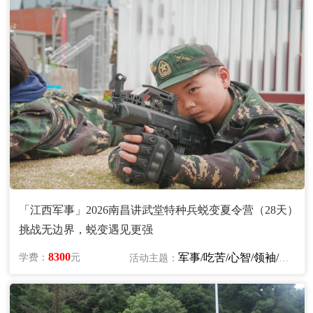
「江西军事」2026南昌讲武堂特种兵蜕变夏令营（28天）
挑战无边界，蜕变遇见更强
8300
军事/吃苦/心智/领袖/励志
学费：
元
活动主题：