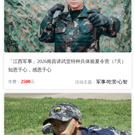
「江西军事」2026南昌讲武堂特种兵体验夏令营（7天）
知恩于心，感恩于心
2500
军事/吃苦/心智
学费：
元
活动主题：