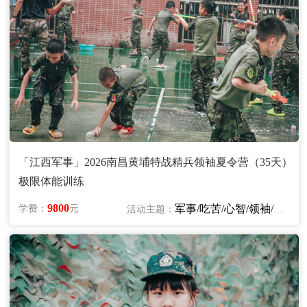
「江西军事」2026南昌黄埔特战精兵领袖夏令营（35天）
极限体能训练
9800
军事/吃苦/心智/领袖/励志
学费：
元
活动主题：