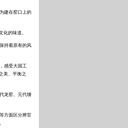
成为建在窑口上的
文化的味道。
保持着原有的风
，感受大国工
之美、平衡之
代龙窑、元代馒
等方面区分辨官
。