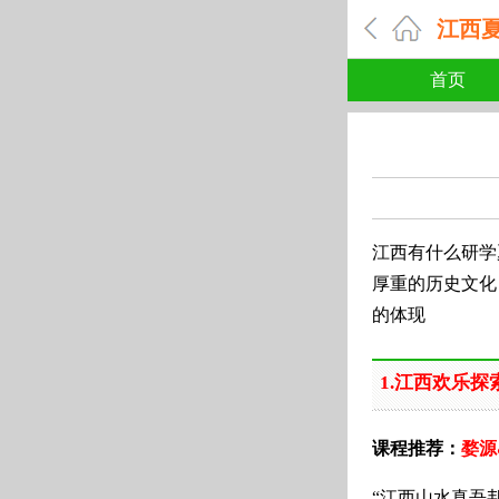
江西
首页
江西有什么研学
厚重的历史文化
的体现
1.江西欢乐探
课程推荐：
婺源
“江西山水真吾邦