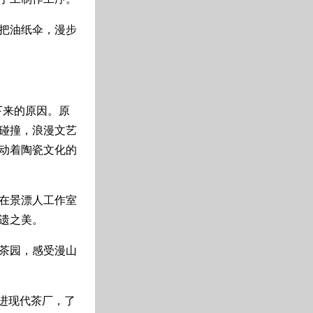
把油纸伞，漫步
下来的原因。原
碰撞，浪漫文艺
动着陶瓷文化的
在景漂人工作室
遗之美。
茶园，感受漫山
进现代茶厂，了