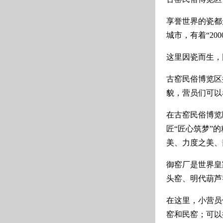
享誉世界的瓷都
城市，有着“20
这里因瓷而生，
古窑民俗博览区
貌，营员们可以
在古窑民俗博览
匠“匠心筑梦”
美、力度之美、
御窑厂是世界皇
头窑、明代葫芦
在这里，小营员
窑和民窑；可以