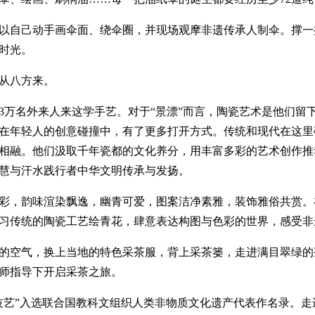
以自己动手画伞面、绕伞圈，并现场观摩非遗传承人制伞。撑一
时光。
从八方来。
3万名外来人来这学手艺。对于“景漂”而言，陶瓷艺术是他们留
在年轻人的创意碰撞中，有了更多打开方式。传统和现代在这里
相融。他们汲取千年瓷都的文化养分，用丰富多彩的艺术创作推
慧与汗水践行者中华文明传承与发扬。
彩，韵味渲染飘逸，幽青可爱，图案洁净素雅，装饰雅俗共赏。
习传统的陶瓷工艺绘青花，肆意表达构图与色彩的世界，感受非
的空气，换上当地的特色采茶服，背上采茶篓，走进满目翠绿的
师指导下开启采茶之旅。
技艺”入选联合国教科文组织人类非物质文化遗产代表作名录。走