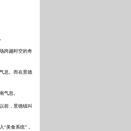
。
场跨越时空的奇
气息。而在景德
南气息。
知以前，景德镇叫
“美食系统”，