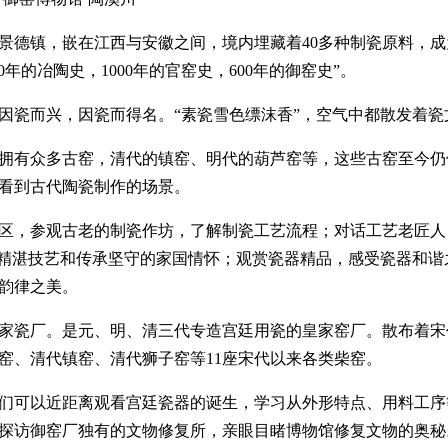
景德镇，嵌在江西与安徽之间，境内埋藏着40多种制瓷原料，
00年的冶陶史，1000年的官窑史，600年的御窑史”。
因瓷而兴，因瓷而得名。“素瓷雪色缥沫香”，空气中都散发着瓷
拥有众多古窑，清代的镇窑、明代的葫芦窑等，这些古窑至今仍
看到古代陶瓷制作的场景。
区，参观古老的制瓷作坊，了解制瓷工艺流程；对话工艺老匠人
的精湛技艺和传承坚守的家国情怀；观赏瓷器精品，感受瓷器和谐
韵律之美。
家瓷厂。是元、明、清三代专造宫廷用瓷的皇家窑厂。散布着宋
窑、清代镇窑、清代狮子窑等11座宋代以来各类柴窑。
们可以近距离观看宫廷瓷器的诞生，学习从外形特点、用料工序
探访御窑厂独有的文物修复所，亲眼目睹博物馆修复文物的奥秘