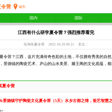
夏令营
城市
国内
国际
江西有什么研学夏令营？强烈推荐看完
乐淘冬夏令营
2025-10-29 09:21 关注：
夏令营？江西，这片充满传奇色彩的土地，不仅拥有秀美的自然
，景德镇的陶瓷艺术、庐山的山水美景、滕王阁的文化底蕴，都
索夏令营
&景德镇守护陶瓷文化夏令营（5天）水乡古都之情，瓷艺智慧
”