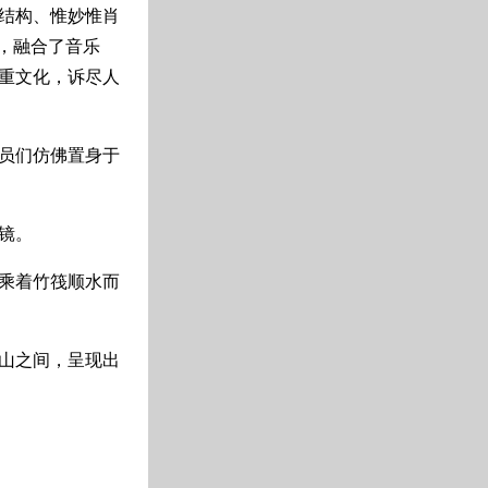
结构、惟妙惟肖
，融合了音乐
重文化，诉尽人
员们仿佛置身于
镜。
乘着竹筏顺水而
山之间，呈现出