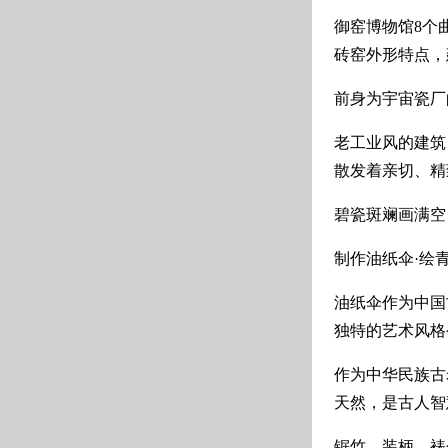
御窑博物馆8个
砖窑外形特点，
前身为宇宙瓷厂
老工业风的建筑
散发着亲切、精
碧瓷斑斓画满空
制作油纸伞·绘青
油纸伞作为中国
独特的艺术风格
作为中华民族古
天然，是古人智
锯竹、装柄、裱