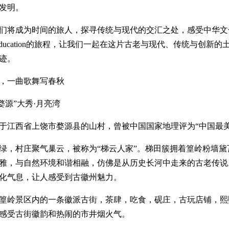
发明。
们将成为时间的旅人，探寻传统与现代的交汇之处，感受中华文
ry Education的旅程，让我们一起在这片古老与现代、传统与创新
迹。
，一曲歌舞写春秋
婺源”大秀·月亮湾
于江西省上饶市婺源县的山村，曾被中国国家地理评为“中国最美
绿，村庄聚气巢云，被称为“梯云人家”。梯田簇拥着篁岭粉墙黛
雅，与自然环境和谐相融，仿佛是从历史长河中走来的古老传说
化气息，让人感受到古徽州魅力。
篁岭景区内的一条徽派古街，茶肆，吃食，砚庄，古玩店铺，熙
感受古街徽韵和热闹的市井烟火气。