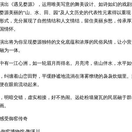
演出《遇见婺源》，运用唯美写意的舞美设计、如诗如幻的戏剧
婺源美丽的“山、水、田、园”及人文历史的代表性元素得以重现
形式，充分展现了自然情结和人文情结，留住美丽乡愁，传承厚
国情怀。
演出将为你呈现婺源独特的文化底蕴和浓厚的民俗风情，让小营
融为一体。
中有一江心洲，如一轮眉月而得名。月亮湾，依山伴水，水平如
，纠缠着山峦田野，平缓静谧地流淌在薄雾缭绕的袅袅炊烟里。
便在眼前流动起来。
，明暗交错，虚实相接，好不热闹。远处粉墙黛瓦的民居融于群
画。
感受御窑传奇
·御窑博物馆·陶溪川