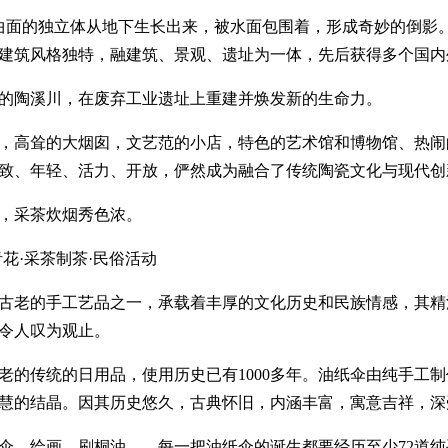
曲面的独立体从地下生长出来，被水面包围着，形成奇妙的倒影
建筑风格独特，融建筑、景观、遗址为一体，先后获得多个国内
的陶溪川，在废弃工业遗址上重建并焕发新的生命力。
，高耸的大烟囱，文艺范的小店，特色的艺术馆和博物馆、热闹
致、年轻、活力、开放，俨然成为融合了传统陶瓷文化与现代创
，采茶炊烟秀色浓。
花·采茶制茶·民俗活动
古老的手工艺品之一，承载着丰厚的文化历史和民族情感，其精
令人叹为观止。
老的传统的日用品，使用历史已有1000多年。油纸伞由纯手工
慧的结晶。因其历史悠久，古典怀旧，内涵丰富，寓意吉祥，深
伞、绘画、刷桐油……每一把油纸伞的诞生都要经历至少72道