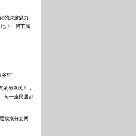
化的深邃魅力。
的土地上，留下属
乡村”。
瓦的徽派民居，
。每一座民居都
熙攘攘分立两