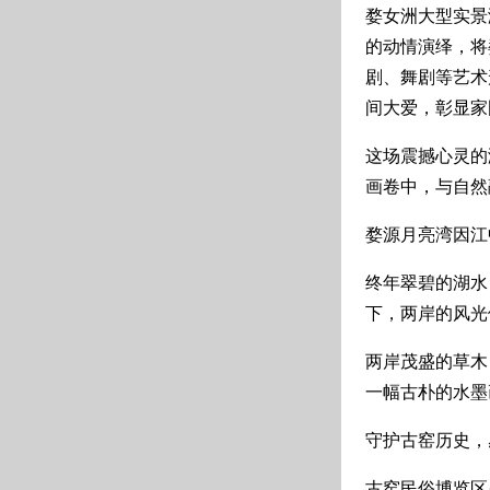
婺女洲大型实景
的动情演绎，将
剧、舞剧等艺术
间大爱，彰显家
这场震撼心灵的
画卷中，与自然
婺源月亮湾因江
终年翠碧的湖水
下，两岸的风光
两岸茂盛的草木
一幅古朴的水墨
守护古窑历史，
古窑民俗博览区