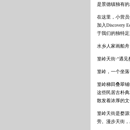
是景德镇独有的
在这里，小营员
加入Discove
于我们的独特足
水乡人家画船舟
篁岭天街·“遇见
篁岭，一个坐落
篁岭梯田叠翠铺
这些民居古朴典
散发着浓厚的文
篁岭天街是婺源
旁。漫步天街，