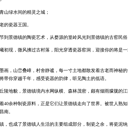
青山绿水间的精灵之城；
老的瓷器王国。
节到景德镇的陶瓷艺术，从婺源的篁岭风光到景德镇的古窑民俗
曦初现，微风拂过古村落，阳光穿透瓷器窑洞，迎接你的将是一
墨画，山峦叠嶂，村舍静谧，每一寸土地都散发着古老而神秘的
将带你穿越千年，感受瓷器的韵律，听见陶土的低语。
丘陵地貌，景德镇境内水网纵横、森林茂密，颇有烟雨朦胧的江
着40余种制瓷原料，正是它们让景德镇走向了世界。被世人熟
昌南。
镇，也成了景德镇人生活的主要组成部分，制瓷之余，将瓷泥纳入