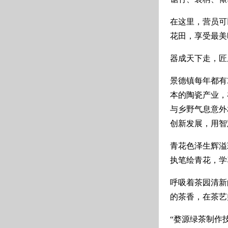
在这里，营员可
花田，享受最美
器成天下走，匠
景德镇每年都有
本的陶瓷产业，
与乡野气息意外
创新发展，用智
青花色泽生辉溢
执笔绘青花，学
呼吸着茶园清新
的茶香，在茶艺
“婺源绿茶制作