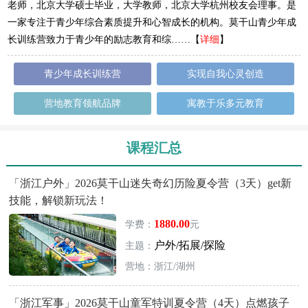
老师，北京大学硕士毕业，大学教师，北京大学杭州校友会理事。是
一家专注于青少年综合素质提升和心智成长的机构。莫干山青少年成
长训练营致力于青少年的励志教育和综……【
详细
】
青少年成长训练营
实现自我心灵创造
营地教育领航品牌
寓教于乐多元教育
课程汇总
「浙江户外」2026莫干山迷失奇幻历险夏令营（3天）get新
技能，解锁新玩法！
1880.00
学费：
元
户外/拓展/探险
主题：
营地：浙江/湖州
「浙江军事」2026莫干山童军特训夏令营（4天）点燃孩子