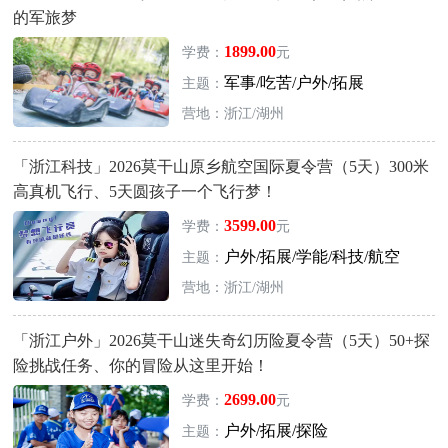
的军旅梦
1899.00
学费：
元
军事/吃苦/户外/拓展
主题：
营地：浙江/湖州
「浙江科技」2026莫干山原乡航空国际夏令营（5天）300米
高真机飞行、5天圆孩子一个飞行梦！
3599.00
学费：
元
户外/拓展/学能/科技/航空
主题：
营地：浙江/湖州
「浙江户外」2026莫干山迷失奇幻历险夏令营（5天）50+探
险挑战任务、你的冒险从这里开始！
2699.00
学费：
元
户外/拓展/探险
主题：