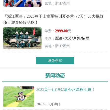
营地：浙江/湖州
「浙江军事」2026莫干山童军特训夏令营（7天）25大挑战
项目塑造坚毅品格！
2999.00
学费：
元
军事/吃苦/户外/拓展
主题：
营地：浙江/湖州
更多课程
新闻动态
2025莫干山1932夏令营课程汇总！
2025年05月20日