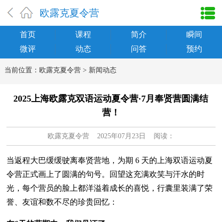
欧露克夏令营
首页
课程
简介
瞬间
微评
动态
问答
预约
当前位置：
欧露克夏令营
>
新闻动态
2025上海欧露克双语运动夏令营·7月奉贤营圆满结
营！
欧露克夏令营
2025年07月23日 阅读：
当返程大巴缓缓驶离奉贤营地，为期 6 天的上海双语运动夏
令营正式画上了圆满的句号。回望这充满欢笑与汗水的时
光，每个营员的脸上都洋溢着成长的喜悦，行囊里装满了荣
誉、友谊和数不尽的珍贵回忆：