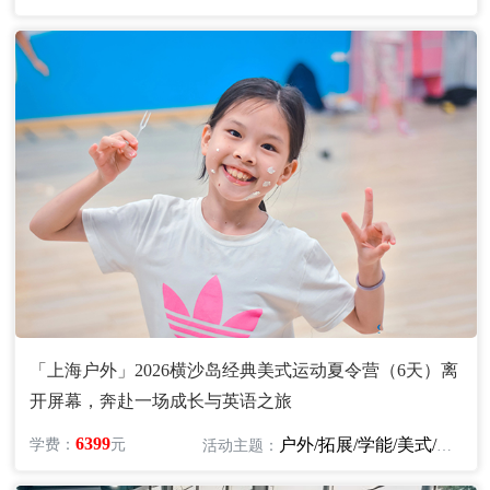
「上海户外」2026横沙岛经典美式运动夏令营（6天）离
开屏幕，奔赴一场成长与英语之旅
6399
户外/拓展/学能/美式/英语
学费：
元
活动主题：