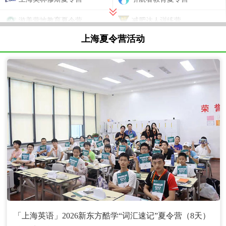
游美营地教育夏令营
减肥达人训练营
上海夏令营活动
新东方英语学习夏令营
黄埔军事训练营
坚果部落夏令营
小勇兵军事夏令营
上海李秋平篮球夏令营
志行趣学夏令营
蓝湖艺术夏令营
超人营地教育夏令营
美伴文化英式夏令营
巅峰减重训练营
凯撒童行夏令营
成长传送门夏令营
「上海英语」2026新东方酷学“词汇速记”夏令营（8天）