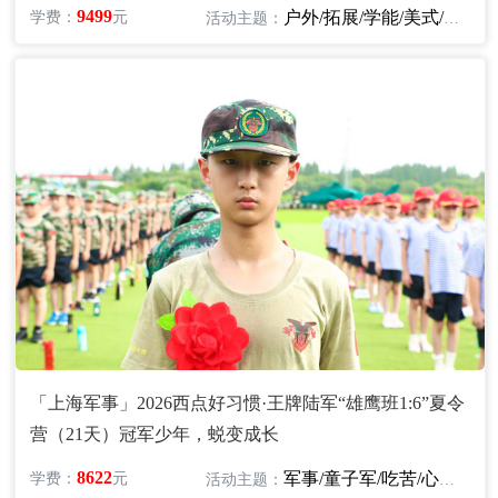
9499
户外/拓展/学能/美式/英语
学费：
元
活动主题：
「上海军事」2026西点好习惯·王牌陆军“雄鹰班1:6”夏令
营（21天）冠军少年，蜕变成长
8622
军事/童子军/吃苦/心智/领袖/励志
学费：
元
活动主题：