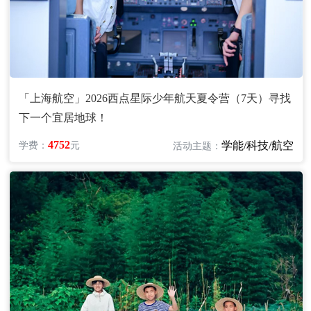
「上海航空」2026西点星际少年航天夏令营（7天）寻找
下一个宜居地球！
4752
学能/科技/航空
学费：
元
活动主题：