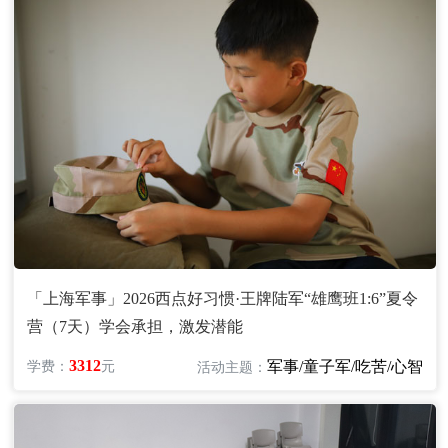
「上海军事」2026西点好习惯·王牌陆军“雄鹰班1:6”夏令
营（7天）学会承担，激发潜能
3312
军事/童子军/吃苦/心智
学费：
元
活动主题：