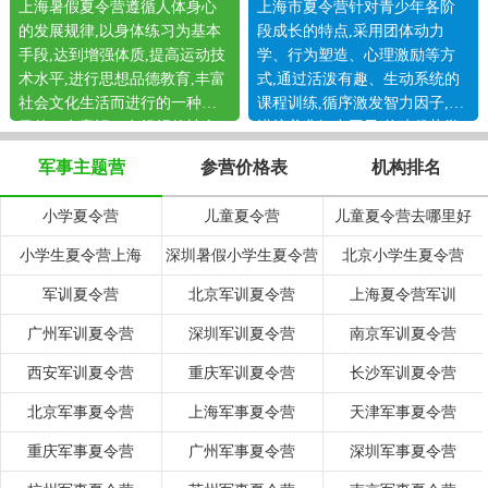
上海暑假夏令营遵循人体身心
上海市夏令营针对青少年各阶
的发展规律,以身体练习为基本
段成长的特点,采用团体动力
手段,达到增强体质,提高运动技
学、行为塑造、心理激励等方
术水平,进行思想品德教育,丰富
式,通过活泼有趣、生动系统的
社会文化生活而进行的一种有
课程训练,循序激发智力因子,渐
目的、有意识、有组织的社会
进培养非智力因子,构建优势学
活动。
习平台。
军事主题营
参营价格表
机构排名
小学夏令营
儿童夏令营
儿童夏令营去哪里好
小学生夏令营上海
深圳暑假小学生夏令营
北京小学生夏令营
军训夏令营
北京军训夏令营
上海夏令营军训
广州军训夏令营
深圳军训夏令营
南京军训夏令营
西安军训夏令营
重庆军训夏令营
长沙军训夏令营
北京军事夏令营
上海军事夏令营
天津军事夏令营
重庆军事夏令营
广州军事夏令营
深圳军事夏令营