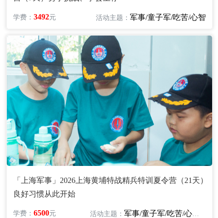
3492
军事/童子军/吃苦/心智
学费：
元
活动主题：
「上海军事」2026上海黄埔特战精兵特训夏令营（21天）
良好习惯从此开始
6500
军事/童子军/吃苦/心智/励志
学费：
元
活动主题：