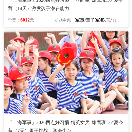
「上海军事」2026西点好习惯·王牌陆军“雄鹰班1:6”夏令
营（14天）激发孩子潜在能力
6012
军事/童子军/吃苦/心智/励志
学费：
元
活动主题：
「上海军事」2026西点好习惯·精英女兵“雄鹰班1:6”夏令
营（7天）勇于挑战、学会生存