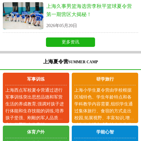
上海久事男篮海选营李秋平篮球夏令营
第一期营区大揭秘！
2026年05月20日
更多资讯
上海夏令营
SUMMER CAMP
军事训练
研学旅行
上海西点军校夏令营通过进行
上海小学生夏令营由学校根据
军事训练突出思想品德和军营
区域特色、学生年龄特点和各
生活的养成教育;强调对孩子进
学科教学内容需要,组织学生通
行体能和生存技能的训练;培养
过集体旅行、食宿的方式走出
孩子坚强、刚毅的军人品质和
校园,拓展视野、丰富知识,增加
良好的团队合作意识。
对集体生活方式和社会公共道
德的体验。
体育户外
学能心智