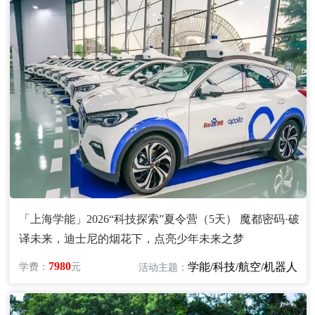
「上海学能」2026“科技探索”夏令营（5天） 魔都密码·破
译未来，迪士尼的烟花下，点亮少年未来之梦
7980
学能/科技/航空/机器人
学费：
元
活动主题：