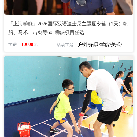
「上海学能」2026国际双语迪士尼主题夏令营（7天）帆
船、马术、击剑等60+稀缺项目任选
10600
户外/拓展/学能/美式/英语
学费：
元
活动主题：