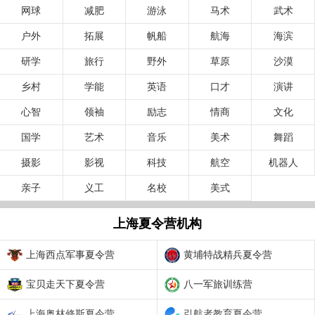
网球
减肥
游泳
马术
武术
户外
拓展
帆船
航海
海滨
研学
旅行
野外
草原
沙漠
乡村
学能
英语
口才
演讲
心智
领袖
励志
情商
文化
国学
艺术
音乐
美术
舞蹈
摄影
影视
科技
航空
机器人
亲子
义工
名校
美式
上海夏令营机构
上海西点军事夏令营
黄埔特战精兵夏令营
宝贝走天下夏令营
八一军旅训练营
上海奥林修斯夏令营
引航者教育夏令营