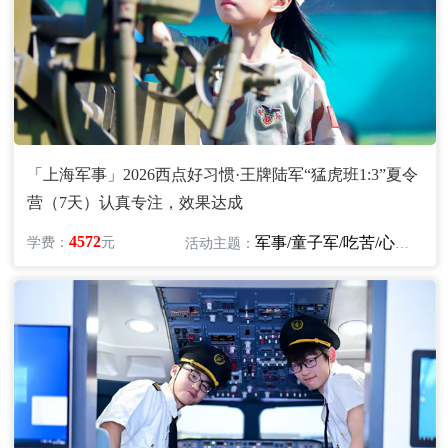
「上海军事」2026西点好习惯·王牌陆军“猛虎班1:3”夏令
营（7天）认真专注，效果达成
4572
军事/童子军/吃苦/心智/励志
学费：
元
活动主题：