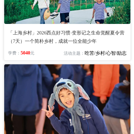
「上海乡村」2026西点好习惯·变形记之生命觉醒夏令营
（7天）一个简朴乡村，成就一位全能少年
5040
吃苦/乡村/心智/励志
学费：
元
活动主题：