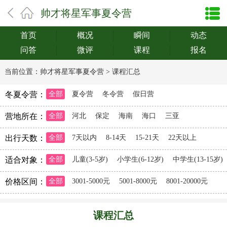
帅才将星军事夏令营
首页
概况
瞬间
动态
问答
微评
课程
报名
当前位置：
帅才将星军事夏令营
>
课程汇总
冬夏令营：
全部
夏令营
冬令营
假日营
营地所在：
全部
河北
保定
海南
海口
三亚
出行天数：
全部
7天以内
8-14天
15-21天
22天以上
适合对象：
全部
儿童(3-5岁)
小学生(6-12岁)
中学生(13-15岁)
价格区间：
全部
3001-5000元
5001-8000元
8001-20000元
课程汇总