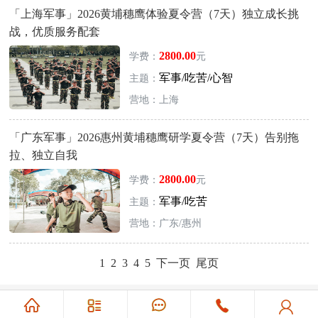
「上海军事」2026黄埔穗鹰体验夏令营（7天）独立成长挑
战，优质服务配套
2800.00
学费：
元
军事/吃苦/心智
主题：
营地：上海
「广东军事」2026惠州黄埔穗鹰研学夏令营（7天）告别拖
拉、独立自我
2800.00
学费：
元
军事/吃苦
主题：
营地：广东/惠州
1
2
3
4
5
下一页
尾页
Copyright @ 2026 www.letaohuo.com