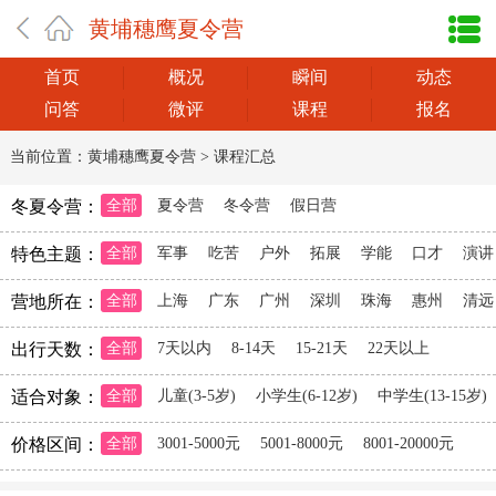
黄埔穗鹰夏令营
首页
概况
瞬间
动态
问答
微评
课程
报名
当前位置：
黄埔穗鹰夏令营
>
课程汇总
冬夏令营：
全部
夏令营
冬令营
假日营
特色主题：
全部
军事
吃苦
户外
拓展
学能
口才
演讲
营地所在：
全部
上海
广东
广州
深圳
珠海
惠州
清远
出行天数：
全部
7天以内
8-14天
15-21天
22天以上
适合对象：
全部
儿童(3-5岁)
小学生(6-12岁)
中学生(13-15岁)
价格区间：
全部
3001-5000元
5001-8000元
8001-20000元