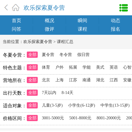
欢乐探索夏令营
首页
概况
瞬间
动态
问答
微评
课程
报名
当前位置：
欢乐探索夏令营
>
课程汇总
冬夏令营：
全部
夏令营
冬令营
假日营
特色主题：
全部
体育
户外
拓展
学能
美式
英语
心智
营地所在：
全部
北京
上海
江苏
南通
湖北
江西
安徽
出行天数：
全部
7天以内
8-14天
适合对象：
全部
儿童(3-5岁)
小学生(6-12岁)
中学生(13-15岁)
价格区间：
全部
3001-5000元
5001-8000元
8001-20000元
20