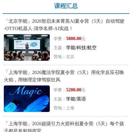
课程汇总
「北京学能」2026智启未来菁英AI夏令营（5天）自动驾驶
·OTTO机器人·清华名师·AI实战！
5880.00
学费：
元
学能/科技/航空
主题：
营地：北京
「上海学能」2026魔法学院夏令营（5天）用化学反应召唤
火焰，用物理定律驾驭狂风
5280.00
学费：
元
学能/英语
主题：
营地：上海
「上海学能」2026超级引力火箭科创夏令营（5天）每个孩
子都是发射指挥官