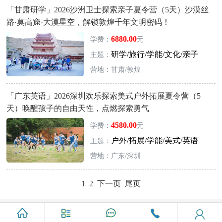
「甘肃研学」2026沙洲卫士探索亲子夏令营（5天）沙漠丝
路·莫高窟·大漠星空，解锁敦煌千年文明密码！
6880.00
学费：
元
研学/旅行/学能/文化/亲子
主题：
营地：甘肃/敦煌
「广东英语」2026深圳欢乐探索美式户外拓展夏令营（5
天）唤醒孩子的自由天性，点燃探索勇气
4580.00
学费：
元
户外/拓展/学能/美式/英语
主题：
营地：广东/深圳
1
2
下一页
尾页
Copyright @ 2026 www.letaohuo.com