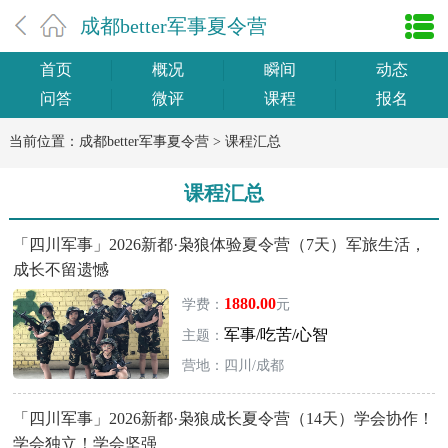
成都better军事夏令营
首页
概况
瞬间
动态
问答
微评
课程
报名
当前位置：
成都better军事夏令营
>
课程汇总
课程汇总
「四川军事」2026新都·枭狼体验夏令营（7天）军旅生活，
成长不留遗憾
1880.00
学费：
元
军事/吃苦/心智
主题：
营地：四川/成都
「四川军事」2026新都·枭狼成长夏令营（14天）学会协作！
学会独立！学会坚强