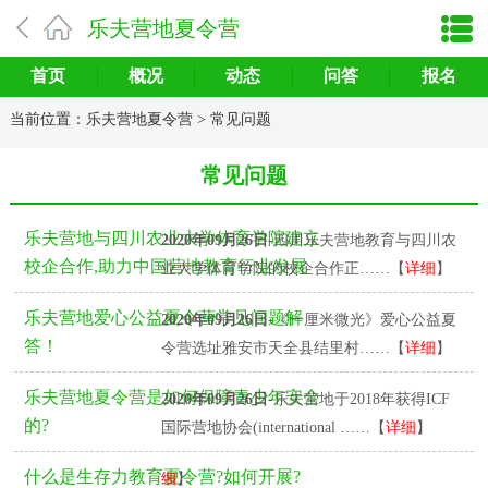
乐夫营地夏令营
首页
概况
动态
问答
报名
当前位置：
乐夫营地夏令营
>
常见问题
常见问题
乐夫营地与四川农业大学体育学院建立
2020年09月26日
-四川乐夫营地教育与四川农
校企合作,助力中国营地教育行业发展
业大学体育学院的校企合作正……【
详细
】
乐夫营地爱心公益夏令营常见问题解
2020年09月26日
-《一厘米微光》爱心公益夏
答！
令营选址雅安市天全县结里村……【
详细
】
乐夫营地夏令营是如何保障青少年安全
2020年09月26日
-乐夫营地于2018年获得ICF
2020年09月26日
-乐夫的生存力教育营是一个
的?
国际营地协会(international ……【
详细
】
系统化的课程，它并非快餐式的……【
详
什么是生存力教育夏令营?如何开展?
细
】