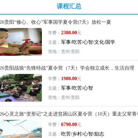
课程汇总
26贵阳“修心、收心”军事国学夏令营(7天）放松一夏
2380.00
学费：
元
军事/吃苦/心智/文化/国学
主题：
营地：贵州/贵阳
026贵阳战狼“先锋特战”夏令营（7天）学会独立成长，生活自理
1980.00
学费：
元
军事/吃苦/心智
主题：
营地：贵州/贵阳
026心灵之旅“变形记”之走进贫困山区夏令营（10天）重走父辈
6790.00
学费：
元
吃苦/乡村/心智/励志
主题：