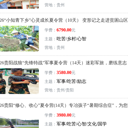
营地：贵州
26“小知青下乡”心灵成长夏令营（10天） 变形记之走进贫困山区
6790.00
学费：
元
吃苦/乡村/心智
主题：
营地：贵州
026贵阳战狼“先锋特战”军事夏令营（14天）迷彩军旅，磨练意志
3580.00
学费：
元
军事/吃苦/励志
主题：
营地：贵州/贵阳
26贵阳“修心、收心”夏令营(14天）专冶孩子“暑期综合症”，为
3980.00
学费：
元
军事/吃苦/心智/文化/国学
主题：