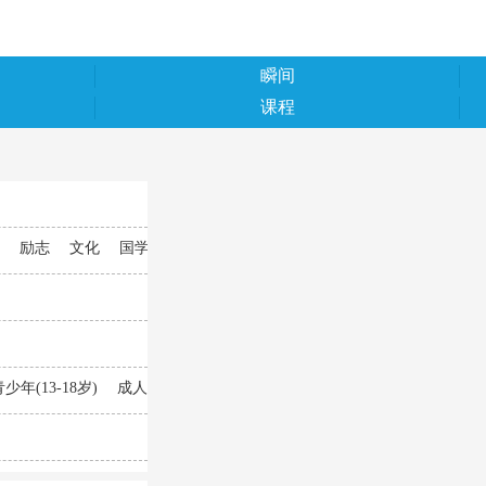
瞬间
课程
励志
文化
国学
五一
十一
少年(13-18岁)
成人