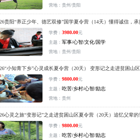
营地：贵州/贵阳
026贵阳“养正少年、德艺双修”国学夏令营（14天）懂得诚信，
3980.00
学费：
元
军事/心智/文化/国学
主题：
营地：贵州/贵阳
26“小知青下乡”心灵成长夏令营（20天） 变形记之走进贫困山区
9800.00
学费：
元
吃苦/乡村/心智/励志
主题：
营地：贵州
026心灵之旅“变形记”之走进贫困山区夏令营（20天）追忆父辈
9800.00
学费：
元
吃苦/乡村/心智/励志
主题：