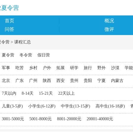
业夏令营
首页
概况
问答
微评
夏令营
>
课程汇总
夏令营
冬令营
假日营
军事
吃苦
乡村
户外
拓展
研学
旅行
野外
沙漠
学能
北京
广东
广州
陕西
西安
贵州
贵阳
宁夏
内蒙古
7天以内
8-14天
15-21天
22天以上
儿童(3-5岁)
小学生(6-12岁)
中学生(13-15岁)
高中生(16-18岁)
青
3001-5000元
5001-8000元
8001-20000元
20001-40000元