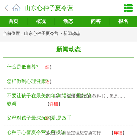
山东心种子夏令营
首页
概况
动态
问答
报名
当前位置：
山东心种子夏令营
>
新闻动态
新闻动态
2020年06月30日
-自尊，指的是一个人对于自
己的总体看法，即我们如何判断和……【
详
2020年06月30日
-人人都在追求健康，无论是
什么是低自尊?
细
】
生理上的还是心理上的。生理健……【
详
怎样做到心理健康?
细
】
2020年06月29日
-孩子，希望你永远也不要
不要让孩子在最美的年华,错过了最好的
停。孩子，生活是最好的教科书，但是……
2020年06月27日
-我们的夏令营统一军事化管
教诲
【
详细
】
理，在训练中成长，在拓展中学习……【
详
父母对孩子最深沉的爱,是放手
细
】
2020年06月27日
-心种子心智夏令营让孩子从
心种子心智夏令营入营须知
漫无目标到坚定理想奋勇前行……【
详细
】